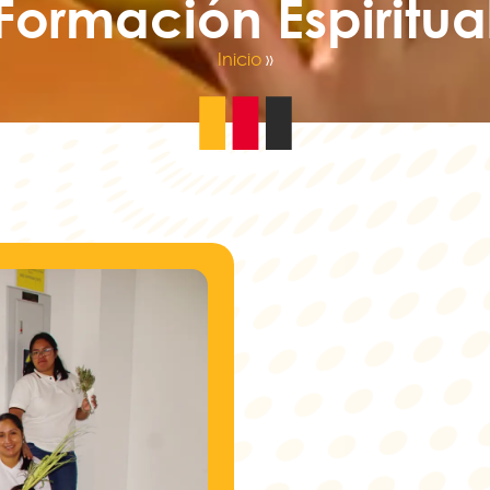
Formación Espiritua
Inicio
»