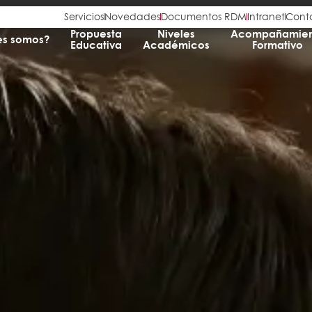
Servicios
Novedades
Documentos RDM
Intranet
Cont
Propuesta
Niveles
Acompañamien
es somos?
Educativa
Académicos
Formativo