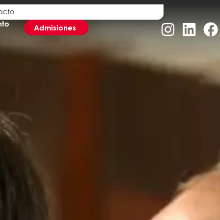
acto
to
Admisiones