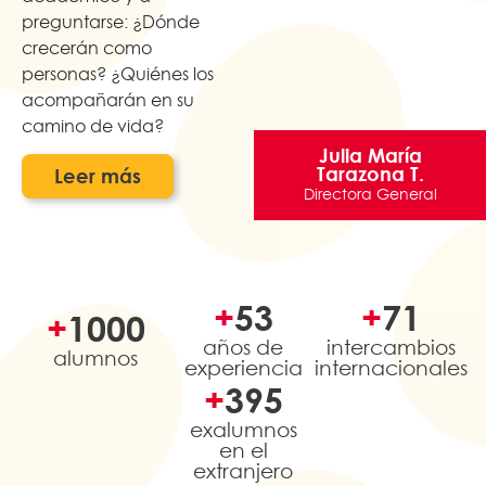
preguntarse: ¿Dónde
crecerán como
personas? ¿Quiénes los
acompañarán en su
camino de vida?
Julia María
Tarazona T.
Leer más
Directora General
+
55
+
80
+
1000
años de
intercambios
alumnos
experiencia
internacionales
+
500
exalumnos
en el
extranjero