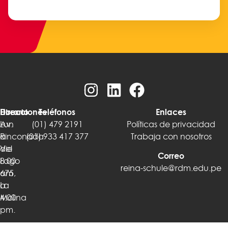
Direcciones
Horario
Teléfonos
Enlaces
Av.
Lun
(01) 479 2191
Políticas de privacidad
Rinconada
a
(01)
933 417 377
Trabaja con nosotros
del
Vie
Correo
Lago
8:00
reina-schule@rdm.edu.pe
675,
am
La
a
Molina
4:00
pm.